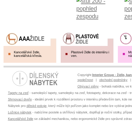
Kancelářské židle,
Plastové židle do interiéru i
Mo
kancelářská křesla.
ven.
ná
Copyright
Interier Group - židle, kan
společnost
|
obchodní podmínky
Obývací stěny
- bohatá nabídka, ve k
Tapety na zeď
- samolepící tapety, samolepky na zeď, fototapety, dekorace na zeď - tr
Shrnovací dveře
- ideální prvek k rozdělení prostoru v interiéru především tam, kde ne
Nábytek pro
dětské pokoje
, který může být pořízen jako komplet nebo lze vybírat jedn
Ložnice nábytek
- nabízíme postele a skříňový nábytek, doplňují je noční stolky, přípa
Kancelářské židle
se základní mechanikou, nebo ergonomické židle pro správné zdra