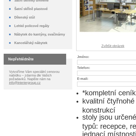
Šatní skříňky dřevěné
Šatní skříně plastové
Dílenský stůl
Lehké policové regály
Nábytek do kantýny, svačinárny
Kancelářský nábytek
Zvětšit obrázek
Jméno:
Nepřehlédněte
Telefon:
Vytvoříme Vám speciální cenovou
nabídku – zdarma dle Vašich
E-mail:
požadavků. Napište nám na
info@interiergroup.cz
*kompletní cení
kvalitní čtyřnoh
konstrukcí
stoly jsou určen
typů: recepce, re
jednací místnost