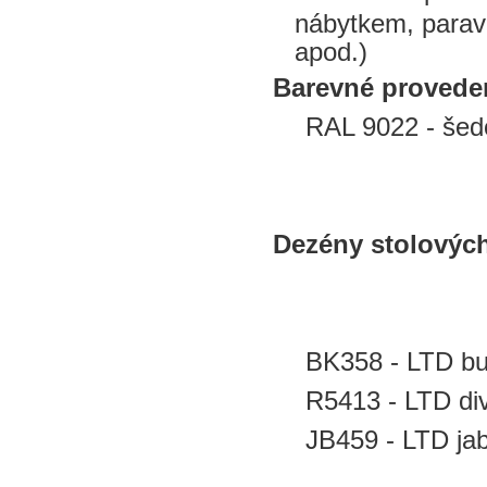
nábytkem, parav
apod.)
Barevné provede
RAL 9022 - šed
Dezény stolovýc
BK358 - LTD b
R5413 - LTD di
JB459 - LTD jab