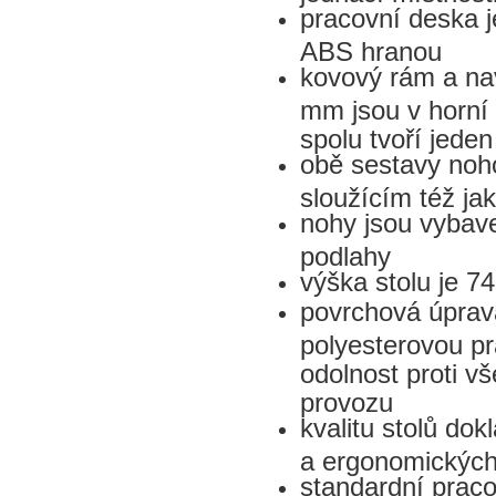
pracovní deska 
ABS hranou
kovový rám a na
mm jsou v horní
spolu tvoří jeden
obě sestavy noho
sloužícím též ja
nohy jsou vybave
podlahy
výška stolu je 
povrchová úprav
polyesterovou pr
odolnost proti 
provozu
kvalitu stolů do
a ergonomických
standardní praco