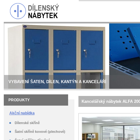
VYBAVENÍ ŠATEN, DÍLEN, KANTÝN A KANCELÁŘÍ
PRODUKTY
Kancelářský nábytek ALFA 20
Akční nabídka
Dílenské skříně
Šatní skříně kovové (plechové)