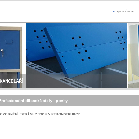
společnost
 KANCELÁŘÍ
Profesionální dílenské stoly - ponky
OZORNĚNÍ: STRÁNKY JSOU V REKONSTRUKCI!