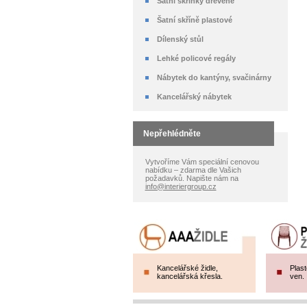
Šatní skříňky dřevěné
Šatní skříně plastové
Dílenský stůl
Lehké policové regály
Nábytek do kantýny, svačinárny
Kancelářský nábytek
Nepřehlédněte
Vytvoříme Vám speciální cenovou
nabídku – zdarma dle Vašich
požadavků. Napište nám na
info@interiergroup.cz
Kancelářské židle,
Plast
kancelářská křesla.
ven.