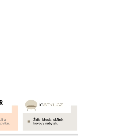
lí a
Židle, křesla, skříně,
bytku.
kovový nábytek.