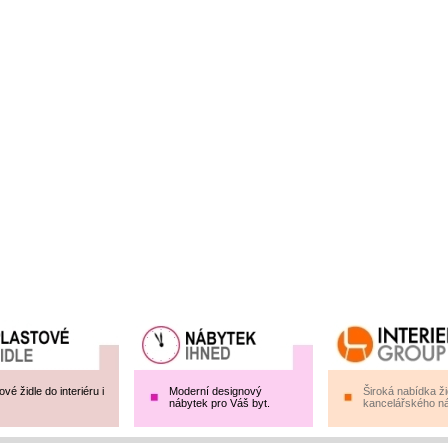
ové židle do interiéru i
Moderní designový
Široká nabídka žid
nábytek pro Váš byt.
kancelářského ná