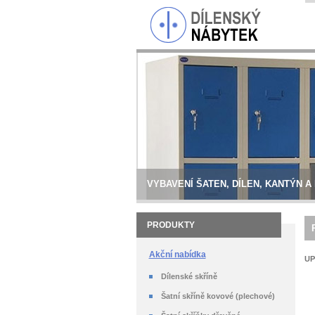
VYBAVENÍ ŠATEN, DÍLEN, KANTÝN A
PRODUKTY
Akční nabídka
UP
Dílenské skříně
Šatní skříně kovové (plechové)